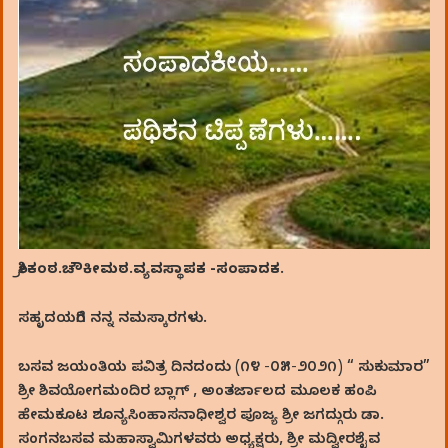
ಶ್ರೀಕಂಠ.ಚೌಕೀಮಠ.ವ್ಯವಸ್ಥಾಪಕ -ಸಂಪಾದಕ
.
ಸಹೃದಯರಿಗೆ ನನ್ನ ನಮಸ್ಕಾರಗಳು.
ಬಸವ ಜಯಂತಿಯ ಪವಿತ್ರ ದಿನದಂದು (೧೪ -೦೫-೨೦೨೧) “ ಸುಕುಮಾರ”
ಶ್ರೀ ಶಿವಯೋಗಮಂದಿರ ಬ್ಲಾಗ್‌ , ಅಂತರ್ಜಾಲದ ಮೂಲಕ ಹಂಪಿ
ಹೇಮಕೂಟ ಶೂನ್ಯಸಿಂಹಾಸನಾಧೀಶ್ವರ ಪೂಜ್ಯ ಶ್ರೀ ಜಗದ್ಗುರು ಡಾ.
ಸಂಗನಬಸವ ಮಹಾಸ್ವಾಮಿಗಳವರು ಅಧ್ಯಕ್ಷರು, ಶ್ರೀ ಮದ್ವೀರಶೈವ