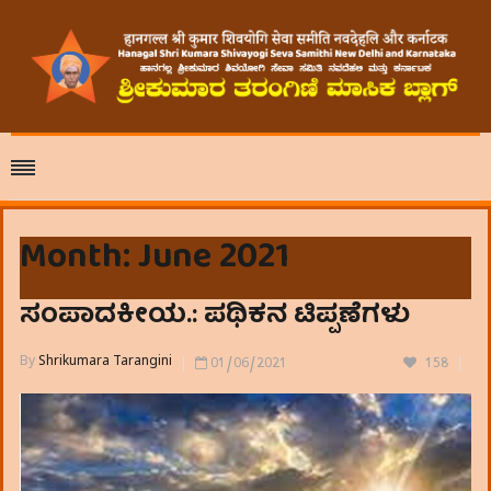
Month:
June 2021
ಸಂಪಾದಕೀಯ.: ಪಥಿಕನ ಟಿಪ್ಪಣೆಗಳು
By
Shrikumara Tarangini
01/06/2021
158