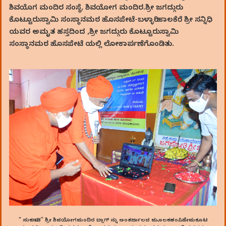
ಶಿವಯೊಗ ಮಂದಿರ ಸಂಸ್ಥೆ, ಶಿವಯೋಗ ಮಂದಿರ.ಶ್ರೀ ಜಗದ್ಗುರು
ಕೊಟ್ಟೂರುಸ್ವಾಮಿ ಸಂಸ್ಥಾನಮಠ ಹೊಸಪೇಟೆ-ಬಳ್ಳಾರಿ-ಹಾಲಕೆರೆ ಶ್ರೀ ಸನ್ನಿಧಿ
ಯವರ ಅಮೃತ ಹಸ್ತದಿಂದ ,ಶ್ರೀ ಜಗದ್ಗುರು ಕೊಟ್ಟೂರುಸ್ವಾಮಿ
ಸಂಸ್ಥಾನಮಠ ಹೊಸಪೇಟೆ ಯಲ್ಲಿ ಲೋಕಾರ್ಪಣೆಗೊಂಡಿತು.
“ ಸುಕುಮಾರ” ಶ್ರೀ ಶಿವಯೋಗಮಂದಿರ ಬ್ಲಾಗ್‌ ನ್ನು ಅಂತರ್ಜಾಲದ ಮೂಲಕಹಂಪಿಹೇಮಕೂಟ