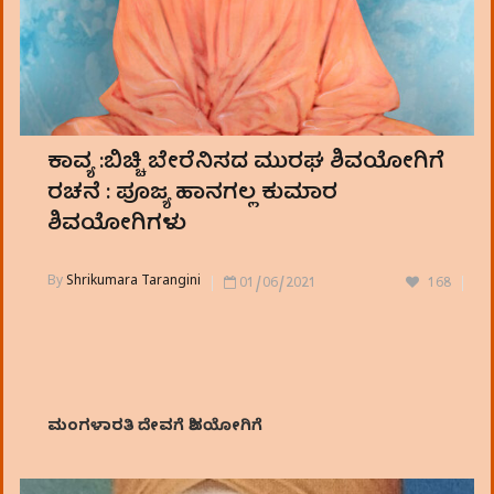
ಕಾವ್ಯ :ಬಿಚ್ಚಿ ಬೇರೆನಿಸದ ಮುರಘ ಶಿವಯೋಗಿಗೆ
ರಚನೆ : ಪೂಜ್ಯ ಹಾನಗಲ್ಲ ಕುಮಾರ
ಶಿವಯೋಗಿಗಳು
By
Shrikumara Tarangini
01/06/2021
168
ಮಂಗಳಾರತಿ ದೇವಗೆ ಶಿವಯೋಗಿಗೆ
ಕಂಗಳಾಲಯ ಸಂಗಗೆ .