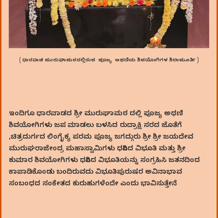
( ಧಾರವಾಡ ಮುರುಘಾಮಠದಲ್ಲಿರುವ ಪೂಜ್ಯ ಅಥಣಿಯ ಶಿವಯೋಗಿಗಳ ಶಿಲಾಮೂರ್ತಿ )
ಇಂದಿಗೂ ಧಾರವಾಡದ ಶ್ರೀ ಮುರುಘಾಮಠ ದಲ್ಲಿ ಪೂಜ್ಯ ಅಥಣಿ
ಶಿವಯೋಗಿಗಳು ಜಪ ಮಾಡಲು ಬಳಸಿದ ರುದ್ರಾಕ್ಷಿ ಸರದ ಜೊತೆಗೆ
,ಚಿತ್ರದುರ್ಗದ ಲಿಂಗೈಕ್ಯ ಪರಮ ಪೂಜ್ಯ ಜಗದ್ಗುರು ಶ್ರೀ ಶ್ರೀ ಜಯದೇವ
ಮುರುಘರಾಜೇಂದ್ರ ಮಹಾಸ್ವಾಮಿಗಳು ಧರಿಸಿದ ವಿಭೂತಿ ಮತ್ತು ಶ್ರೀ
ಕುಮಾರ ಶಿವಯೋಗಿಗಳು ಧರಿಸಿದ ವಿಭೂತಿಯನ್ನು ಸಂಗ್ರಹಿಸಿ ಜತನದಿಂದ
ಕಾಪಾಡಿಕೊಂಡು ಬಂದಿರುವದು ವಿಭೂತಿಪುರುಷರ ಅವಿನಾಭಾವ
ಸಂಬಂಧದ ಸಂಕೇತದ ಕುರುಹುಗಳೆಂದೇ ಎಂದು ಭಾವಿಸುತ್ತೇನೆ