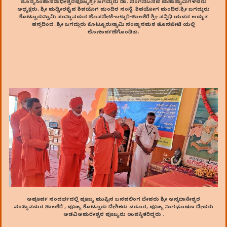
ಶೂನ್ಯಸಿಂಹಾಸನಾಧೀಶ್ವರಪೂಜ್ಯಶ್ರೀ ಜಗದ್ಗುರು ಡಾ. ಸಂಗನಬಸವ ಮಹಾಸ್ವಾಮಿಗಳವರು
ಅಧ್ಯಕ್ಷರು, ಶ್ರೀ ಮದ್ವೀರಶೈವ ಶಿವಯೊಗ ಮಂದಿರ ಸಂಸ್ಥೆ, ಶಿವಯೋಗ ಮಂದಿರ.ಶ್ರೀ ಜಗದ್ಗುರು
ಕೊಟ್ಟೂರುಸ್ವಾಮಿ ಸಂಸ್ಥಾನಮಠ ಹೊಸಪೇಟೆ-ಬಳ್ಳಾರಿ-ಹಾಲಕೆರೆ ಶ್ರೀ ಸನ್ನಿಧಿ ಯವರ ಅಮೃತ
ಹಸ್ತದಿಂದ ,ಶ್ರೀ ಜಗದ್ಗುರು ಕೊಟ್ಟೂರುಸ್ವಾಮಿ ಸಂಸ್ಥಾನಮಠ ಹೊಸಪೇಟೆ ಯಲ್ಲಿ
ಲೋಕಾರ್ಪಣೆಗೊಂಡಿತು.
ಅಪೂರ್ವ ಸಂದರ್ಭದಲ್ಲಿ ಪೂಜ್ಯ ಮುಪ್ಪಿನ ಬಸವಲಿಂಗ ದೇವರು ಶ್ರೀ ಅನ್ನದಾನೇಶ್ವರ
ಸಂಸ್ಥಾನಮಠ ಹಾಲಕೆರೆ , ಪೂಜ್ಯ ಕೊಟ್ಟೂರು ದೇಶಿಕರು ದರೂರ, ಪೂಜ್ಯ ನಾಗಭೂಷಣ ದೇವರು
ಅಡವಿಅಮರೇಶ್ವರ ಪೂಜ್ಯರು ಉಪಸ್ಥಿತರಿದ್ದರು .