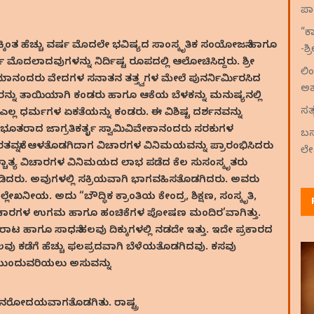
ಪಾ
“ಕ
ಂತ ಹೆಚ್ಚು ವರ್ಷ ಮೊದಲೇ ಭವಿಷ್ಯದ ಸಾಂಸ್ಕೃತಿಕ ಸಂಯೋಜನೆ ಹಾಗೂ
-ಶ
ಮೊದಲಾದವುಗಳನ್ನು ನಿರ್ದಿಷ್ಟ ರೂಪದಲ್ಲಿ ಆಲೋಚಿಸಿದ್ದರು. ಶ್ರೀ
ಲಿ
ಮಿ ದಯಾನಂದರು ವೇದಗಳ ಸನಾತನ ತತ್ತ್ವಗಳ ಮೇಲೆ ಪುನರ್ನಿರ್ಮಿರಸಿದ
ಅ
ನ್ನು ತಾಯಿಯಾಗಿ ಕಂಡರು ಹಾಗೂ ಆಕೆಯ ಬೆಳಕನ್ನು ಮನುಷ್ಯನಲ್ಲಿ
ಸತ
ಲ್ಲ ಧರ್ಮಗಳ ಏಕತೆಯನ್ನು ಕಂಡರು. ಈ ವಿಶಿಷ್ಟ ದರ್ಶನವನ್ನು
ಶಭೂತರಾದ ಜಾಗ್ರತಿಕರ್ತೃ ಸ್ವಾಮಿವಿವೇಕಾನಂದರು ಸರಕುಗಳ
ಬಸ
ೆ ಭಾರತವನ್ನೇ ಆಳತೊಡಗಿದಾಗ ವಿಚಾರಗಳ ವಿನಿಮಯವನ್ನು ಪ್ರಾರಂಭಿಸಿದರು
ಲೇ
್ಚಾತ್ಯ ವಿಚಾರಗಳ ವಿನಿಮಯದ ಲಾಭ ಪಡೆದ ಕೆಲ ಸುಸಂಸ್ಕೃತರು
ಮಾಡಿದರು. ಅವುಗಳಲ್ಲಿ ಸಕ್ರಿಯವಾಗಿ ಭಾಗವಹಿಸತೊಡಗಿದರು. ಅವರು
ಲ್ಲೇಖನೀಯ. ಅದು “ಬೌದ್ಧಿಕ ಕ್ರಾಂತಿಯ ಕೇಂದ್ರ, ಶಿಕ್ಷಣ, ಸಂಸ್ಕೃತಿ,
ಿಚಾರಗಳ ಉಗಮ ಹಾಗೂ ಹಂಚಿಕೆಗಳ ಪೋಷಣ ಮಂದಿರ’ವಾಗಿತ್ತು.
ಟ ಹಾಗೂ ಸಾಧನೆ ಹಲವು ದಿಕ್ಕುಗಳಲ್ಲಿ ನಡದೇ ಇತ್ತು. ಇದೇ ಪ್ರಕಾರದ
ೆಲವು ಕಡೆಗೆ ಹೆಚ್ಚು ಫಲಪ್ರದವಾಗಿ ಬೆಳೆಯತೊಡಗಿದವು. ಕಸವು
್ಟು ಮುಂದುವರಿಯಲು ಅಸುವನ್ನು
ುನರೋದಯವಾಗತೊಡಗಿತು. ರಾಷ್ಟ್ರ