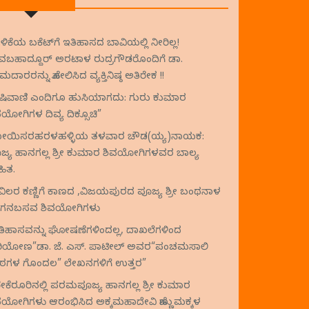
ಗಳಿಕೆಯ ಬಕೆಟ್‌ಗೆ ಇತಿಹಾಸದ ಬಾವಿಯಲ್ಲಿ ನೀರಿಲ್ಲ!
ವಬಹಾದ್ದೂರ್ ಅರಟಾಳ ರುದ್ರಗೌಡರೊಂದಿಗೆ ಡಾ.
ದಾರರನ್ನು ಹೋಲಿಸಿದ ವ್ಯಕ್ತಿನಿಷ್ಠ ಅತಿರೇಕ !!
ಿವಾಣಿ ಎಂದಿಗೂ ಹುಸಿಯಾಗದು: ಗುರು ಕುಮಾರ
ವಯೋಗಿಗಳ ದಿವ್ಯ ದಿಕ್ಸೂಚಿ”
ಯಿಸರಹರಳಹಳ್ಳಿಯ ತಳವಾರ ಚೌಡ(ಯ್ಯ)ನಾಯಕ:
ಜ್ಯ ಹಾನಗಲ್ಲ ಶ್ರೀ ಕುಮಾರ ಶಿವಯೋಗಿಗಳವರ ಬಾಲ್ಯ
ೇಹಿತ.
ವಿಲರ ಕಣ್ಣಿಗೆ ಕಾಣದ ,ವಿಜಯಪುರದ ಪೂಜ್ಯ ಶ್ರೀ ಬಂಥನಾಳ
ಗನಬಸವ ಶಿವಯೋಗಿಗಳು
ತಿಹಾಸವನ್ನು ಘೋಷಣೆಗಳಿಂದಲ್ಲ, ದಾಖಲೆಗಳಿಂದ
ಿಯೋಣ”ಡಾ. ಜೆ. ಎಸ್. ಪಾಟೀಲ್ ಅವರ“ಪಂಚಮಸಾಲಿ
ಠಗಳ ಗೊಂದಲ” ಲೇಖನಗಳಿಗೆ ಉತ್ತರ”
ರೇಕೆರೂರಿನಲ್ಲಿ ಪರಮಪೂಜ್ಯ ಹಾನಗಲ್ಲ ಶ್ರೀ ಕುಮಾರ
ವಯೋಗಿಗಳು ಆರಂಭಿಸಿದ ಅಕ್ಕಮಹಾದೇವಿ ಹೆಣ್ಣುಮಕ್ಕಳ