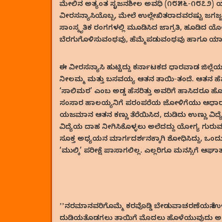
ಮೇಲಿನ ಅತ್ಯಂತ ಸೃಜನಶೀಲ ಅವಧಿ (೧೮೫೬-೧೮೭೨) ಯಲ್ಲಿಯೇ
ವೀರಸನ್ಯಾಸಿಯೊಬ್ಬ, ಮೇಲೆ ಉಲ್ಲೇಖಿತರಾದವರಷ್ಟು ಜಗಜ್ಜ
ಸಾಂಸ್ಕೃತಿಕ ರಂಗಗಳಲ್ಲಿ ಮೂಡಿಸಿದ ಜಾಗ್ರತಿ, ಹೂಡಿದ ಯ
ಬೆರಗುಗೊಳಿಸುವಂಥವು, ಹೆಮ್ಮೆಪಡುವಂಥವು ಹಾಗೂ ಯಾವ
ಈ ವೀರಸನ್ಯಾಸಿ ಹುಟ್ಟಿದ್ದು ಕರ್ನಾಟಕದ ಧಾರವಾಡ ಜಿಲ್ಲ
ನೀಲಮ್ಮ ಮತ್ತು ಬಸವಯ್ಯ ಆತನ ತಾಯಿ-ತಂದೆ. ಆತನ ಹೆಸ
‘ಸಾಲಿಮಠ’ ಎಂಬ ಅಡ್ಡ ಹೆಸರಿತ್ತು ಅವರಿಗೆ ಹಾಸಿದರೂ ಹೊದೆದ
ಸಂಸಾರ ಹಾಲಯ್ಯನಿಗೆ ಪರಂಪರೆಯ ಜೋಳಿಗೆಯು ಆಧಾರ ನೀಡ
ಯಜಮಾನ ಆತನ ಕಣ್ಣು ತೆರೆಯಿಸಿದ, ದುಡಿದು ಉಣ್ಣು ವಿದ್
ವಿದ್ಯೆಯ ದಾಹ ನೀಗಿಸಿಕೊಳ್ಳಲು ಅಲೆದದ್ದು ಯೋಗ್ಯ ಗುರುವನ
ಸೂಕ್ತ ಅಧ್ಯಯನ ಮಾರ್ಗದರ್ಶನಕ್ಕಾಗಿ ಶೋಧಿಸಿದ್ದು, ಒಂ
‘ಮುಲ್ಕಿ’ ಪರೀಕ್ಷೆ ಪಾಸಾಗಲಿಲ್ಲ. ಎಲ್ಲರಿಗೂ ಮನಸ್ಸಿಗೆ ಆ
ʼʼನರಮಾನವರಿಗೊಮ್ಮೆ ಕರವೊಡ್ಡಿ ಬೇಡುವಾಚರಣೆಯನೆ ಉಳಿ
ದುಡಿಯತೊಡಗಲು ತಾಯಿಗೆ ಮೊದಲು ಹೊಳೆಯುವುದು ಅ