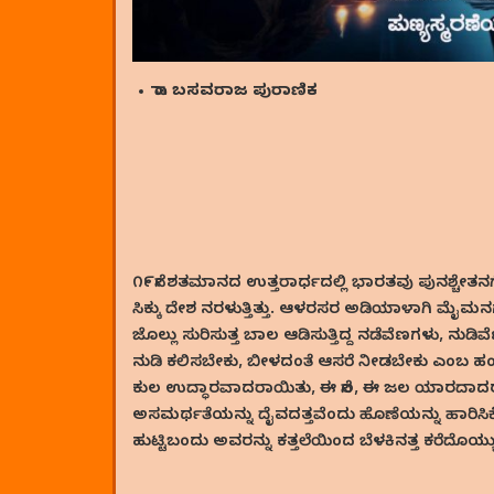
ಡಾ. ಬಸವರಾಜ ಪುರಾಣಿಕ
೧೯ನೇ ಶತಮಾನದ ಉತ್ತರಾರ್ಧದಲ್ಲಿ ಭಾರತವು ಪುನಶ್ಚೇತನಗೊ
ಸಿಕ್ಕು ದೇಶ ನರಳುತ್ತಿತ್ತು. ಆಳರಸರ ಅಡಿಯಾಳಾಗಿ ಮೈಮನಗಳನ್ನು 
ಜೊಲ್ಲು ಸುರಿಸುತ್ತ ಬಾಲ ಆಡಿಸುತ್ತಿದ್ದ ನಡೆವೆಣಗಳು, ನ
ನುಡಿ ಕಲಿಸಬೇಕು, ಬೀಳದಂತೆ ಆಸರೆ ನೀಡಬೇಕು ಎಂಬ ಹಂಬಲವಿ
ಕುಲ ಉದ್ಧಾರವಾದರಾಯಿತು, ಈ ನೆಲ, ಈ ಜಲ ಯಾರದಾದರು
ಅಸಮರ್ಥತೆಯನ್ನು ದೈವದತ್ತವೆಂದು ಹೊಣೆಯನ್ನು ಹಾರಿಸಿಕೊ
ಹುಟ್ಟಿಬಂದು ಅವರನ್ನು ಕತ್ತಲೆಯಿಂದ ಬೆಳಕಿನತ್ತ ಕರೆದೊಯ