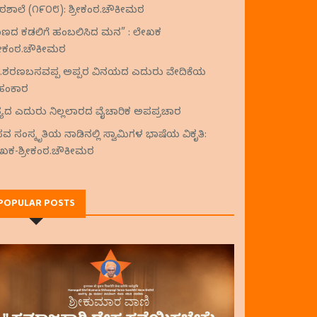
ಠಶಾಲೆ (೧೯೦೮): ಶ್ರೀಕಂಠ.ಚೌಕೀಮಠ
ಾಣದ ಕಡಲಿಗೆ ಹಂಬಲಿಸಿದ ಮನ” : ಲೇಖಕ
್ರೀಕಂಠ.ಚೌಕೀಮಠ
ಂ.ಶರಣಬಸವಪ್ಪ ಅಪ್ಪರ ವಿನಯದ ಎದುರು ವೇದಿಕೆಯ
ಹಂಕಾರ
್ಯದ ಎದುರು ನಿಲ್ಲಲಾರದ ವೈಚಾರಿಕ ಅಪಪ್ರಚಾರ
ವ ಸಂಸ್ಕೃತಿಯ ನಾಡಿನಲ್ಲಿ ಸ್ವಾಮಿಗಳ ಭಾಷೆಯ ವಿಕೃತಿ:
ಖಕ-ಶ್ರೀಕಂಠ.ಚೌಕೀಮಠ
POPULAR POSTS