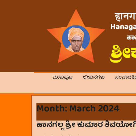
ಮುಖಪುಟ
ಲೇಖನಗಳು
ಸಂಪಾದಕ
Month:
March 2024
ಹಾನಗಲ್ಲ ಶ್ರೀ ಕುಮಾರ ಶಿವಯೋಗ