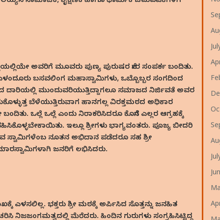
No
ಯ್ಯನ ಸಾಮಾಜಿಕ, ಶೈಕ್ಷಣಿಕ ಹಾಗೂ ಧಾರ್ಮಿಕ ಚಟುವಟಿಕೆಗಳಿಗೆ
Se
Au
Ju
Ap
ೆಯಲ್ಲಿಯೇ ಅವರಿಗೆ ಮೂವರು ಪುಣ್ಯ ಪುರುಷರ ನೇರ ಸಂಪರ್ಕ ಬಂದಿತು.
Fe
ಗೂ ಎಳಂದೂರು ಬಸವಲಿಂಗ ಮಹಾಸ್ವಾಮಿಗಳು, ಒಬ್ಬೊಬ್ಬರ ಸಂಗದಿಂದ
ಾದ ದಾರಿಯಲ್ಲಿ ಮುಂದುವರಿಯುತ್ತಿದ್ದಾಗಲೂ ಸಮಾಜದ ನಿರ್ಜಿವತೆ ಅವರ
De
ಂಡುಕೊಳ್ಳುತ್ತ ಬೆಳೆಯುತ್ತಿರುವಾಗ ಹಾನಗಲ್ಲ ವಿರಕ್ತಮಠದ ಅಧಿಕಾರ
Oc
ು. ಒಲ್ಲೆ ಒಲ್ಲೆ ಎಂದು ನಿರಾಕರಿಸಿದರೂ ಕೊನೆಗೆ ಎಲ್ಲರ ಆಗ್ರಹಕ್ಕೆ
Se
ಿಸಿಕೊಳ್ಳಬೇಕಾಯಿತು. ಇಲ್ಲೂ ಶ್ರೀಗಳು ಭಾಗ್ಯವಂತರು. ಪೂಜ್ಯ ಬೀದರಿ
ಿವ ಸ್ವಾಮಿಗಳೆಂಬ ನೂತನ ಅಭಿದಾನ ಪಡೆದರೂ ಸಹ ಶ್ರೀ
Au
ುಮಾರಸ್ವಾಮಿಗಳಾಗಿ ಜನರಿಗೆ ಲಭಿಸಿದರು.
Ju
Ju
Ma
Ap
ೆ ಎಳಸಲಿಲ್ಲ. ಭಕ್ತರು ಶ್ರೀ ಮಠಕ್ಕೆ ಅರ್ಪಿಸಿದ ಸೊತ್ತನ್ನು ಜನಹಿತ
ಚರಿಸಿ ನಿಜಜಂಗಮತ್ವದಲ್ಲಿ ಮೆರೆದರು. ಹಿಂದಿನ ಗುರುಗಳು ಸಂಗ್ರಹಿಸಿಟ್ಟಿದ್ದ