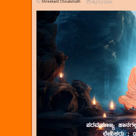
By
Shreekant Choukimath
08/03/2024