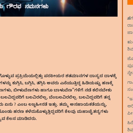
ಹೊ
ರಾ
ಜಾಮ
ಋಷ
ಶಿ
ಜೋ
ಪೂ
ಸ್ನ
ಳ್ಳುವ ಪ್ರಕ್ರಿಯೆಯಲ್ಲಿತ್ತು ಪರಕೀಯರ ಶತಮಾನಗಳ ದಾಸ್ಯದ ದಾಳಕ್ಕೆ
ಗಾ
ಕುಗ್ಗಿಸಿ, ಬಗ್ಗಿಸಿ, ತಗ್ಗಿಸಿ ಅವರು ಎಸೆಯುತ್ತಿದ್ದ ಹಿಡಿಯಷ್ಟು ಹಣಕ್ಕೆ
ಸಂ
ುಡಿವೆಣಗಳು, ಬೀಳುವೆಣಗಳು ಹಾಗೂ ಬಾಳುವೆಣ”ಗಳಿಗೆ ನಡೆ ಕಲಿಸಬೇಕು
ದ್ದವರಿಗೆ ಬಲವಿರಲಿಲ್ಲ, ಬೆಂಬಲವಿರಲಿಲ್ಲ. ಬಲವಿದ್ದವರಿಗೆ ತನ್ನ
“ಇ
 ಏನು ? ಎಂಬ ಲಜ್ಜಹೀನತೆ ಇತ್ತು. ತಮ್ಮ ಅಸಹಾಯಕತೆಯನ್ನು,
ಅರ
ಂಡು ಹರಣ ಕಳೆದುಕೊಳ್ಳುತ್ತಿದ್ದವರಿಗೆ ಕೆಲವು ಮಹಾಚೈತನ್ಯಗಳು
ಪೀ
್ಯುವ ಕೆಲಸ ಮಾಡಿದರು.
ಹಿ
ಶಿ