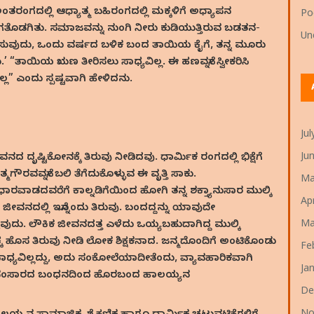
ಂತರಂಗದಲ್ಲಿ ಆಧ್ಯಾತ್ಮ ಬಹಿರಂಗದಲ್ಲಿ ಮಕ್ಕಳಿಗೆ ಅಧ್ಯಾಪನ
P
ಟವಾಗತೊಡಗಿತು. ಸಮಾಜವನ್ನು ನುಂಗಿ ನೀರು ಕುಡಿಯುತ್ತಿರುವ ಬಡತನ-
Un
ುದುರಿಸುವುದು, ಒಂದು ವರ್ಷದ ಬಳಿಕ ಬಂದ ತಾಯಿಯ ಕೈಗೆ, ತನ್ನ ಮೂರು
 “ತಾಯಿಯ ಋಣ ತೀರಿಸಲು ಸಾಧ್ಯವಿಲ್ಲ. ಈ ಹಣವನ್ನೇ ಸ್ವೀಕರಿಸಿ
” ಎಂದು ಸ್ಪಷ್ಟವಾಗಿ ಹೇಳಿದನು.
Ju
Ju
ೃಷ್ಟಿಕೋನಕ್ಕೆ ತಿರುವು ನೀಡಿದವು. ಧಾರ್ಮಿಕ ರಂಗದಲ್ಲಿ ಭಿಕ್ಷೆಗೆ
ೌರವವನ್ನೇ ಬಲಿ ತೆಗೆದುಕೊಳ್ಳುವ ಈ ವೃತ್ತಿ ಸಾಕು.
Ma
ಧಾರವಾಡದವರೆಗೆ ಕಾಲ್ನಡಿಗೆಯಿಂದ ಹೋಗಿ ತನ್ನ ಶಕ್ತ್ಯಾನುಸಾರ ಮುಲ್ಕಿ
Ap
ೀವನದಲ್ಲಿ ಇನ್ನೊಂದು ತಿರುವು. ಬಂದದ್ದನ್ನು ಯಾವುದೇ
Ma
ೊಳ್ಳುವುದು. ಲೌಕಿಕ ಜೀವನದತ್ತ ಎಳೆದು ಒಯ್ಯಬಹುದಾಗಿದ್ದ ಮುಲ್ಕಿ
ಕ್ಕೆ ಹೊಸ ತಿರುವು ನೀಡಿ ಲೋಕ ಶಿಕ್ಷಕನಾದ. ಜನ್ಮದೊಂದಿಗೆ ಅಂಟಿಕೊಂಡು
Fe
ಯವಿಲ್ಲದ್ದು, ಅದು ಸಂಕೋಲೆಯಾದೀತೆಂದು, ವ್ಯಾವಹಾರಿಕವಾಗಿ
Ja
ಹೇಳಿ ಸಂಸಾರದ ಬಂಧನದಿಂದ ಹೊರಬಂದ ಹಾಲಯ್ಯನ
De