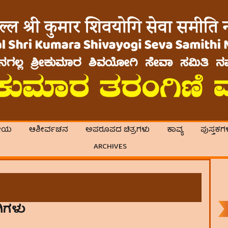
ೀಯ
ಆಶೀರ್ವಚನ
ಅಪರೂಪದ ಚಿತ್ರಗಳು
ಕಾವ್ಯ
ಪುಸ್ತಕಗ
ARCHIVES
ಿಗಳು