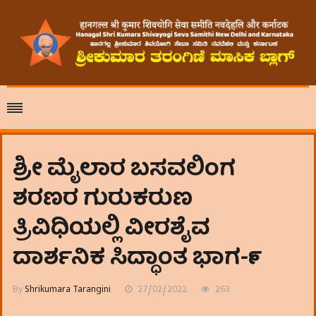
ಶ್ರೀ ಮೈಲಾರ ಬಸವಲಿಂಗ
ಶರಣರ ಗುರುಕರುಣ
ತ್ರಿವಿಧಿಯಲ್ಲಿ ವೀರಶೈವ
ದಾರ್ಶನಿಕ ಸಿದ್ಧಾಂತ ಭಾಗ-೯
By
Shrikumara Tarangini
27/02/2022
263