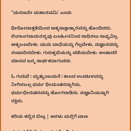
”ಮರಣವೇ ಮಹಾನವಮಿ’ ಎಂದು
ಧೀರೋದಾತ್ತತೆಯಿಂದ ಆತ್ಮಸಾಕ್ಷಾತ್ಕಾರವನ್ನು ಹೊಂದಿದರು.
ಲಿಂಗಾಂಗಸಾಮರಸ್ಯವು ಬಲಹೀನನಿಂದ ಸಾಧಿಸಲು ಸಾಧ್ಯವಿಲ್ಲ.
ಆತ್ಮಬಲಬೇಕು. ಯಮ ಬಾಧೆಯನ್ನು ಗೆಲ್ಲಬೇಕು, ಸುಜ್ಞಾನವನ್ನು
ಸಂಪಾದಿಸಬೇಕು. ಗುರುಕೃಪೆಯನ್ನು ಪಡೆಯಬೇಕು. ಅಂತಾದರೆ
ಮಾನವ ಜನ್ಮ ಸಾರ್ಥಕವಾಗುವದು.
ಓ ಗುರುವೆ ! ಮೃತ್ಯುಂಜಯನೆ ! ಕಾಲದ ಉಪಟಳವನ್ನು
ನೀಗಿಸಬಲ್ಲ ಧರ್ಮ ಧೀಮಂತನನ್ನಾಗಿಸು,
ಧರ್ಮಭೀರುತನವನ್ನು ಹೋಗಲಾಡಿಸು. ಸುಜ್ಞಾನಿಯನ್ನಾಗಿ
ರಕ್ಷಿಸು.
ಕರಿಯ ಕಬ್ಬಿನ ಬಿಲ್ಲು | ಅರಳು ಮಲ್ಲಿಗೆ ಬಾಣ