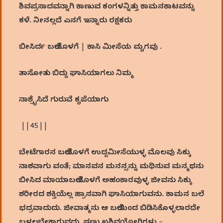
ಶಿವಪ್ರಸಾದವನ್ನಾಗಿ ಕಾಣುವ ಕಂಗಳನ್ನಿತ್ತು ಕಾಮನಕಾಟವನ್ನು
ಕಳೆ. ನೀನಲ್ಲದೆ ಎನಗೆ ಇನ್ನಾರು ರಕ್ಷಕರು
ಬೀಸಿರ್ದ ಬಲೆಯೊಳಗೆ | ಕಾಸಿ ಮೀಸೆಯ ಮೃಗವು .
ತಾಸೋತು ಬಿದ್ದು ಘಾಸಿಯಾಗಲು ನಿಮ್ಮ
ನಾಶ್ರೈಸಿದೆ ಗುರುವೆ ಕೃಪೆಯಾಗು
||45||
ಬೇಟೆಗಾರನ ಬಲೆಯೊಳಗೆ ಉದ್ದಮೀಸೆಯುಳ್ಳ ಮೊಲವು ಸಿಕ್ಕು
ನಾಶವಾಗು ವಂತೆ; ಮಾನವನ ಮನಸ್ಸನ್ನು ಮಥಿಸುವ ಮನ್ಮಥನು
ಬೀಸಿದ ಮಾಯಾಬಲೆಯೊಳಗೆ ಅಹಂಕಾರವುಳ್ಳ ಜೀವನು ಸಿಕ್ಕು
ಶರೀರದ ಶಕ್ತಿಯೆಲ್ಲ ಹ್ರಾಸವಾಗಿ ಘಾಸಿಯಾಗುವನು. ಕಾಮನ ಬಲೆ
ಭದ್ರವಾದುದು. ಜೀವಾತ್ಮನು ಆ ಬಲೆಯಿಂದ ಬಿಡಿಸಿಕೊಳ್ಳಲಾರದೇ
ಬಳಲಬೇಕಾಗುವದು. ಷಣ್ಮುಖಶಿವಯೋಗಿಗಳು –