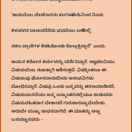
‘ಕಾಮವೆಂಬ ಬೇಟೆಗಾರನು ಕಂಗಳಲೋಹಿನಿಂದ ನಿಂದು
ಕಳವಳದ ಬಾಣವನೆಸೆದು ಭವವೆಂಬ ಬಲೆಯಲ್ಲಿ
ಸಕಲ ಪ್ರಾಣಿಗಳ ಕೆಡಹಿಕೊಂಡು ಕೊಲ್ಲುತ್ತಿದ್ದಾನೆ” ಎಂದು.
ಕಾಮನ ಕಠೋರ ಕರ್ಮವನ್ನು ವರ್ಣಿಸಿದ್ದಾರೆ. ಅಜ್ಞಜೀವಿಯು
ವಿಷಯವೆಂಬ ಸುಖಕ್ಕಾಗಿ ಆಶಿಸುತ್ತದೆ. ವಿಷಕ್ಕಿಂತಲೂ ಈ
ವಿಷಯವು ಘೋರವಾದುದೆಂದು ಅನುಭವಿಗಳು
ಬೋಧಿಸಿದ್ದಾರೆ. ವಿಷವು ಒಂದು ಜನ್ಮವನ್ನು ಹರಣಮಾಡಿದರೆ;
ವಿಷಯವಾಸನೆಯು ಜನ್ಮ ಜನ್ಮಾಂತರದಲ್ಲಿಯೂ ಕಾಡುವದು.
ವಿಷಯರಹಿತನಾಗ ಬೇಕಾದರೆ ಗುರುಕಾರುಣ್ಯವೇಬೇಕು.
ಅದುವೇ ಮುಖ್ಯ ಸಾಧನವಾಗಿದೆ. ಈ ಮಾತನ್ನು ಅಣ್ಣ
ಬಸವಣ್ಣನವರು –