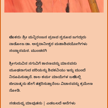
ಲೇಖಕರು :ಶ್ರೀ ಮನ್ನಿರಂಜನ ಪ್ರಣವ ಸ್ವರೂಪ ಜಗದ್ಗುರು
ನಾಡೋಜ ಡಾ. ಅನ್ನದಾನೀಶ್ವರ ಮಹಾಶಿವಯೋಗಿಗಳು
ಸಂಸ್ಥಾನಮಠ. ಮುಂಡರಗಿ
ಶ್ರೀಗುರುವಿನ ನಗುವಿಗೆ ಕಾರಣವನ್ನು ಮಾನವನು
ಮೂಢನಾಗುವ ಪರಿಯನ್ನು ಶಿವಕವಿಯು ಇನ್ನು ಮುಂದೆ
ನಿರೂಪಿಸುತ್ತಾನೆ. ಕಾಲ-ಕರ್ಮ ಮಾಯೆಗಳ ಬಲೆಯಲ್ಲಿ
ಜೀವಾತ್ಮನು ಹೇಗೆ ತತ್ತರಿಸುತ್ತಾನೆಂಬ ವಿಚಾರವನ್ನು ಕ್ರಮೇಣ
ನೋಡಿ.
ನಡುಮಧ್ಯ ಮಾವುತನು | ಎಡಬಲದೆ ಆನೆಗಳು