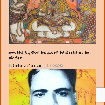
ತೋಂಟದ ಸಿದ್ಧಲಿಂಗ ಶಿವಯೋಗಿಗಳ ಜೀವನ ಹಾಗೂ
ಸಂದೇಶ
By
Shrikumara Tarangini
31/10/2022