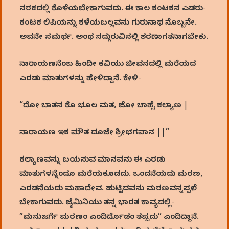
ನರಕದಲ್ಲಿ ಕೊಳೆಯಬೇಕಾಗುವದು. ಈ ಕಾಲ ಕಂಟಕನ ಎಡರು-
ಕಂಟಕ ಲಿಪಿಯನ್ನು ಕಳೆಯಬಲ್ಲವನು ಗುರುನಾಥ ನೊಬ್ಬನೇ.
ಅವನೇ ಸಮರ್ಥ. ಅಂಥ ಸದ್ಗುರುವಿನಲ್ಲಿ ಶರಣಾಗತನಾಗಬೇಕು.
ನಾರಾಯಣನೆಂಬ ಹಿಂದೀ ಕವಿಯು ಜೀವನದಲ್ಲಿ ಮರೆಯದ
ಎರಡು ಮಾತುಗಳನ್ನು ಹೇಳಿದ್ದಾನೆ. ಕೇಳಿ-
“ದೋ ಬಾತನ ಕೊ ಭೂಲ ಮತ, ಜೋ ಚಾಹೈ ಕಲ್ಯಾಣ |
ನಾರಾಯಣ ಇಕ ಮೌತ ದೂಜೇ ಶ್ರೀಭಗವಾನ ||”
ಕಲ್ಯಾಣವನ್ನು ಬಯಸುವ ಮಾನವನು ಈ ಎರಡು
ಮಾತುಗಳನ್ನೆಂದೂ ಮರೆಯಕೂಡದು. ಒಂದನೆಯದು ಮರಣ,
ಎರಡನೆಯದು ಮಹಾದೇವ. ಹುಟ್ಟಿದವನು ಮರಣವನ್ನಪ್ಪಲೇ
ಬೇಕಾಗುವದು. ಜೈಮಿನಿಯು ತನ್ನ ಭಾರತ ಕಾವ್ಯದಲ್ಲಿ-
”ಮನುಜರ್ಗೆ ಮರಣಂ ಎಂದಿರ್ದೊಡಂ ತಪ್ಪದು” ಎಂದಿದ್ದಾನೆ.