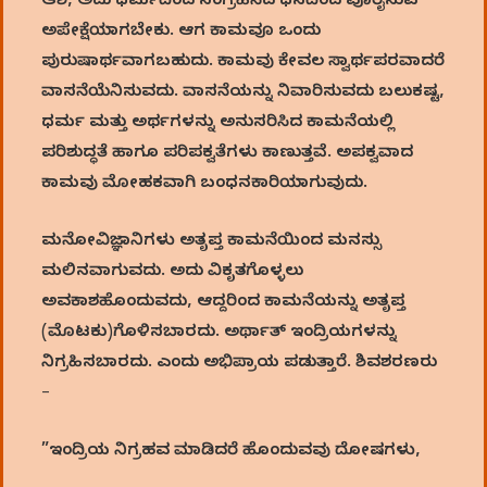
ಆಶೆ, ಅದು ಧರ್ಮದಿಂದ ಸಂಗ್ರಹಿಸಿದ ಧನದಿಂದ ಪೂರೈಸುವ
ಅಪೇಕ್ಷೆಯಾಗಬೇಕು. ಆಗ ಕಾಮವೂ ಒಂದು
ಪುರುಷಾರ್ಥವಾಗಬಹುದು. ಕಾಮವು ಕೇವಲ ಸ್ವಾರ್ಥಪರವಾದರೆ
ವಾಸನೆಯೆನಿಸುವದು. ವಾಸನೆಯನ್ನು ನಿವಾರಿಸುವದು ಬಲುಕಷ್ಟ,
ಧರ್ಮ ಮತ್ತು ಅರ್ಥಗಳನ್ನು ಅನುಸರಿಸಿದ ಕಾಮನೆಯಲ್ಲಿ
ಪರಿಶುದ್ಧತೆ ಹಾಗೂ ಪರಿಪಕ್ವತೆಗಳು ಕಾಣುತ್ತವೆ. ಅಪಕ್ವವಾದ
ಕಾಮವು ಮೋಹಕವಾಗಿ ಬಂಧನಕಾರಿಯಾಗುವುದು.
ಮನೋವಿಜ್ಞಾನಿಗಳು ಅತೃಪ್ತ ಕಾಮನೆಯಿಂದ ಮನಸ್ಸು
ಮಲಿನವಾಗುವದು. ಅದು ವಿಕೃತಗೊಳ್ಳಲು
ಅವಕಾಶಹೊಂದುವದು, ಆದ್ದರಿಂದ ಕಾಮನೆಯನ್ನು ಅತೃಪ್ತ
(ಮೊಟಕು)ಗೊಳಿಸಬಾರದು. ಅರ್ಥಾತ್ ಇಂದ್ರಿಯಗಳನ್ನು
ನಿಗ್ರಹಿಸಬಾರದು. ಎಂದು ಅಭಿಪ್ರಾಯ ಪಡುತ್ತಾರೆ. ಶಿವಶರಣರು
–
”ಇಂದ್ರಿಯ ನಿಗ್ರಹವ ಮಾಡಿದರೆ ಹೊಂದುವವು ದೋಷಗಳು,