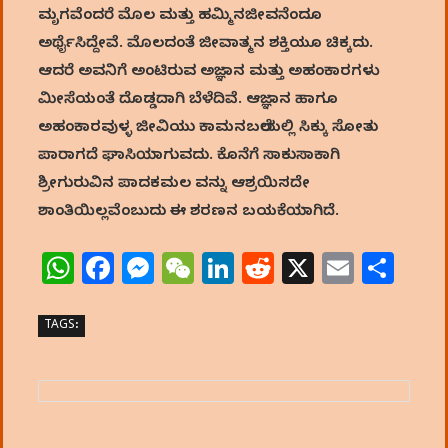
ಮೃಗವೆಂದರೆ ಮೊಲ ಮತ್ತು ಹಮ್ಮಿನಜೀವನೆಂದೂ
ಅರ್ಥೈಸಿದ್ದೇವೆ. ಮೊಲದಂತೆ ಜೀವಾತ್ಮನ ಶಕ್ತಿಯೂ ಚಿಕ್ಕದು.
ಆದರೆ ಅವನಿಗೆ ಅಂಟಿರುವ ಅಜ್ಞಾನ ಮತ್ತು ಅಹಂಕಾರಗಳು
ಮೀಸೆಯಂತೆ ದೊಡ್ಡದಾಗಿ ಬೆಳೆದಿವೆ. ಆಜ್ಞಾನ ಹಾಗೂ
ಅಹಂಕಾರವುಳ್ಳ ಜೀವಿಯು ಕಾಮನಬಲೆಯಲ್ಲಿ ಸಿಕ್ಕು ಸೋತು
ಪಾರಾಗದೆ ಘಾಸಿಯಾಗುವದು. ಕೊನೆಗೆ ಸಾಕುಸಾಕಾಗಿ
ಶ್ರೀಗುರುವಿನ ಪಾದಕಮಲ ವನ್ನು ಆಶ್ರಯಿಸದೇ
ಶಾಂತಿಯಿಲ್ಲವೆಂಬುದು ಈ ಶರಣನ ಬಯಕೆಯಾಗಿದೆ.
W
F
M
W
Li
R
X
E
S
h
a
e
e
n
e
m
h
at
c
ss
C
k
d
ai
ar
TAGS:
s
e
e
h
e
di
l
e
A
b
n
at
dI
t
p
o
g
n