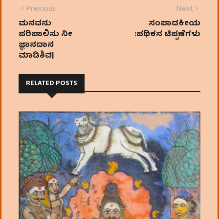
p
o
e
Previous
Next
k
r
ಮನವನು
ಸಂಪಾದಕೀಯ
ಪರಿಪಾಲಿಸು ನೀ
:ಪಥಿಕನ ಟಿಪ್ಪಣೆಗಳು
ಜ್ಞಾನದಾನ
ಮಾಡಿಶಿವ|
RELATED POSTS