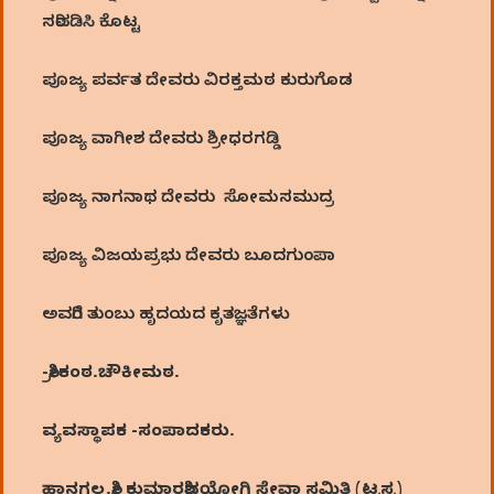
ಸರಿಪಡಿಸಿ ಕೊಟ್ಟ
ಪೂಜ್ಯ ಪರ್ವತ ದೇವರು ವಿರಕ್ತಮಠ ಕುರುಗೊಡ
ಪೂಜ್ಯ ವಾಗೀಶ ದೇವರು ಶ್ರೀಧರಗಡ್ಡಿ
ಪೂಜ್ಯ ನಾಗನಾಥ ದೇವರು ಸೋಮಸಮುದ್ರ
ಪೂಜ್ಯ ವಿಜಯಪ್ರಭು ದೇವರು ಬೂದಗುಂಪಾ
ಅವರಿಗೆ ತುಂಬು ಹೃದಯದ ಕೃತಜ್ಞತೆಗಳು
-ಶ್ರೀಕಂಠ.ಚೌಕೀಮಠ.
ವ್ಯವಸ್ಥಾಪಕ -ಸಂಪಾದಕರು.
ಹಾನಗಲ್ಲ.ಶ್ರೀ ಕುಮಾರಶಿವಯೋಗಿ ಸೇವಾ ಸಮಿತಿ (ಟ್ರಸ್ಟ)