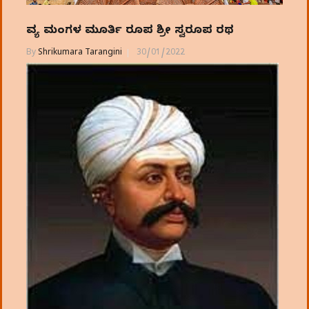
ದಿವ್ಯ ಮಂಗಳ ಮೂರ್ತಿ ರೂಪ ಶ್ರೀ ಸ್ವರೂಪ ರಥ
By
Shrikumara Tarangini
30/01/2022