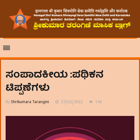
ಸಂಪಾದಕೀಯ :ಪಥಿಕನ
ಟಿಪ್ಪಣೆಗಳು
By
Shrikumara Tarangini
27/02/2022
146