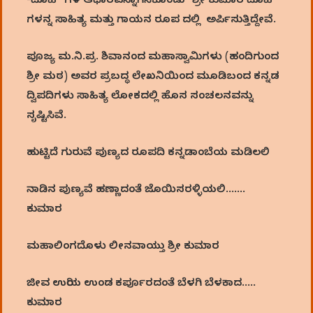
-ದೊಹೆ” ಗಳ ಆಧಾರವನ್ನಾಗಿಸಿಕೊಂಡು “ಶ್ರೀ ಕುಮಾರ ದೊಹೆ”
ಗಳನ್ನ ಸಾಹಿತ್ಯ ಮತ್ತು ಗಾಯನ ರೂಪ ದಲ್ಲಿ ಅರ್ಪಿಸುತ್ತಿದ್ದೇವೆ.
ಪೂಜ್ಯ ಮ.ನಿ.ಪ್ರ. ಶಿವಾನಂದ ಮಹಾಸ್ವಾಮಿಗಳು (ಹಂದಿಗುಂದ
ಶ್ರೀ ಮಠ) ಅವರ ಪ್ರಬದ್ಧ ಲೇಖನಿಯಿಂದ ಮೂಡಿಬಂದ ಕನ್ನಡ
ದ್ವಿಪದಿಗಳು ಸಾಹಿತ್ಯ ಲೋಕದಲ್ಲಿ ಹೊಸ ಸಂಚಲನವನ್ನು
ಸೃಷ್ಟಿಸಿವೆ.
ಹುಟ್ಟಿದೆ ಗುರುವೆ ಪುಣ್ಯದ ರೂಪದಿ ಕನ್ನಡಾಂಬೆಯ ಮಡಿಲಲಿ
ನಾಡಿನ ಪುಣ್ಯವೆ ಹಣ್ಣಾದಂತೆ ಜೊಯಿಸರಳ್ಳಿಯಲಿ…….
ಕುಮಾರ
ಮಹಾಲಿಂಗದೊಳು ಲೀನವಾಯ್ತು ಶ್ರೀ ಕುಮಾರ
ಜೀವ ಉರಿಯ ಉಂಡ ಕರ್ಪೂರದಂತೆ ಬೆಳಗಿ ಬೆಳಕಾದ…..
ಕುಮಾರ