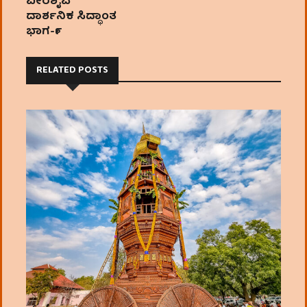
ವೀರಶೈವ
ದಾರ್ಶನಿಕ ಸಿದ್ಧಾಂತ
ಭಾಗ-೯
RELATED POSTS