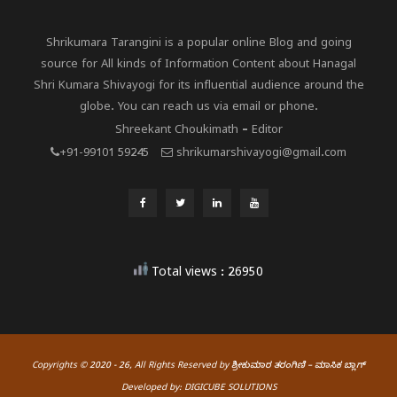
Shrikumara Tarangini is a popular online Blog and going
source for All kinds of Information Content about Hanagal
Shri Kumara Shivayogi for its influential audience around the
globe. You can reach us via email or phone.
Shreekant Choukimath – Editor
+91-99101 59245
shrikumarshivayogi@gmail.com
Total views : 26950
Copyrights © 2020 - 26, All Rights Reserved by
ಶ್ರೀಕುಮಾರ ತರಂಗಿಣಿ – ಮಾಸಿಕ ಬ್ಲಾಗ್
Developed by:
DIGICUBE SOLUTIONS