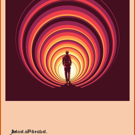
ಶ್ರೀಕಂಠ
.
ಚೌಕೀಮಠ
.