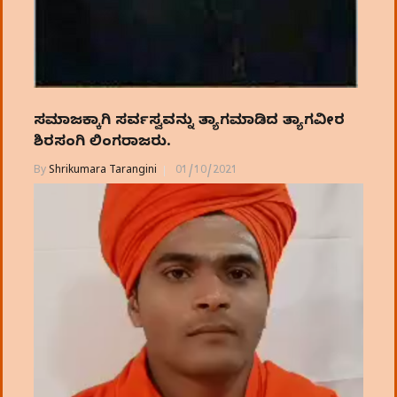
ಸಮಾಜಕ್ಕಾಗಿ ಸರ್ವಸ್ವವನ್ನು ತ್ಯಾಗಮಾಡಿದ ತ್ಯಾಗವೀರ
ಶಿರಸಂಗಿ ಲಿಂಗರಾಜರು.
By
Shrikumara Tarangini
01/10/2021