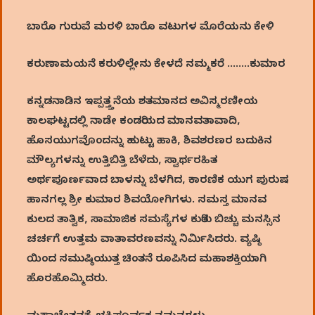
ಬಾರೊ ಗುರುವೆ ಮರಳಿ ಬಾರೊ ವಟುಗಳ ಮೊರೆಯನು ಕೇಳಿ
ಕರುಣಾಮಯನೆ ಕರುಳಿಲ್ಲೇನು ಕೇಳದೆ ನಮ್ಮಕರೆ ……..ಕುಮಾರ
ಕನ್ನಡನಾಡಿನ ಇಪ್ಪತ್ತ್ತನೆಯ ಶತಮಾನದ ಅವಿಸ್ಮರಣೀಯ
ಕಾಲಘಟ್ಟದಲ್ಲಿ ನಾಡೇ ಕಂಡರಿಯದ ಮಾನವತಾವಾದಿ,
ಹೊಸಯುಗವೊಂದನ್ನು ಹುಟ್ಟು ಹಾಕಿ, ಶಿವಶರಣರ ಬದುಕಿನ
ಮೌಲ್ಯಗಳನ್ನು ಉತ್ತಿಬಿತ್ತಿ ಬೆಳೆದು, ಸ್ವಾರ್ಥರಹಿತ
ಅರ್ಥಪೂರ್ಣವಾದ ಬಾಳನ್ನು ಬೆಳಗಿದ, ಕಾರಣಿಕ ಯುಗ ಪುರುಷ
ಹಾನಗಲ್ಲ ಶ್ರೀ ಕುಮಾರ ಶಿವಯೋಗಿಗಳು. ಸಮಸ್ತ ಮಾನವ
ಕುಲದ ತಾತ್ವಿಕ, ಸಾಮಾಜಿಕ ಸಮಸ್ಯೆಗಳ ಕುರಿತು ಬಿಚ್ಚು ಮನಸ್ಸಿನ
ಚರ್ಚಗೆ ಉತ್ತಮ ವಾತಾವರಣವನ್ನು ನಿರ್ಮಿಸಿದರು. ವ್ಯಷ್ಠಿ
ಯಿಂದ ಸಮುಷ್ಠಿಯುತ್ತ ಚಿಂತನೆ ರೂಪಿಸಿದ ಮಹಾಶಕ್ತಿಯಾಗಿ
ಹೊರಹೊಮ್ಮಿದರು.