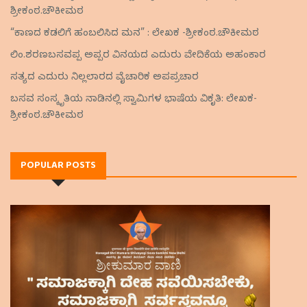
ಶ್ರೀಕಂಠ.ಚೌಕೀಮಠ
“ಕಾಣದ ಕಡಲಿಗೆ ಹಂಬಲಿಸಿದ ಮನ” : ಲೇಖಕ -ಶ್ರೀಕಂಠ.ಚೌಕೀಮಠ
ಲಿಂ.ಶರಣಬಸವಪ್ಪ ಅಪ್ಪರ ವಿನಯದ ಎದುರು ವೇದಿಕೆಯ ಅಹಂಕಾರ
ಸತ್ಯದ ಎದುರು ನಿಲ್ಲಲಾರದ ವೈಚಾರಿಕ ಅಪಪ್ರಚಾರ
ಬಸವ ಸಂಸ್ಕೃತಿಯ ನಾಡಿನಲ್ಲಿ ಸ್ವಾಮಿಗಳ ಭಾಷೆಯ ವಿಕೃತಿ: ಲೇಖಕ-
ಶ್ರೀಕಂಠ.ಚೌಕೀಮಠ
POPULAR POSTS