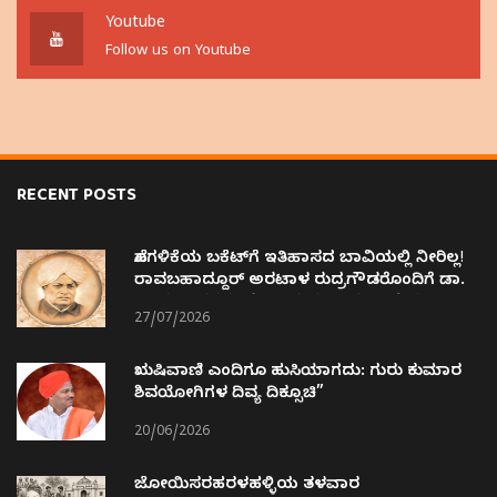
Youtube
Follow us on Youtube
RECENT POSTS
ಹೊಗಳಿಕೆಯ ಬಕೆಟ್‌ಗೆ ಇತಿಹಾಸದ ಬಾವಿಯಲ್ಲಿ ನೀರಿಲ್ಲ!
ರಾವಬಹಾದ್ದೂರ್ ಅರಟಾಳ ರುದ್ರಗೌಡರೊಂದಿಗೆ ಡಾ.
ಜಾಮದಾರರನ್ನು ಹೋಲಿಸಿದ ವ್ಯಕ್ತಿನಿಷ್ಠ ಅತಿರೇಕ !!
27/07/2026
ಋಷಿವಾಣಿ ಎಂದಿಗೂ ಹುಸಿಯಾಗದು: ಗುರು ಕುಮಾರ
ಶಿವಯೋಗಿಗಳ ದಿವ್ಯ ದಿಕ್ಸೂಚಿ”
20/06/2026
ಜೋಯಿಸರಹರಳಹಳ್ಳಿಯ ತಳವಾರ