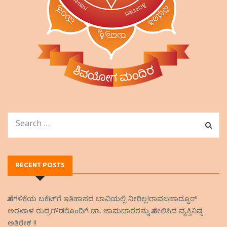
RECENT POSTS
ಹೊಗಳಿಕೆಯ ಬಕೆಟ್‌ಗೆ ಇತಿಹಾಸದ ಬಾವಿಯಲ್ಲಿ ನೀರಿಲ್ಲ!ರಾವಬಹಾದ್ದೂರ್
ಅರಟಾಳ ರುದ್ರಗೌಡರೊಂದಿಗೆ ಡಾ. ಜಾಮದಾರರನ್ನು ಹೋಲಿಸಿದ ವ್ಯಕ್ತಿನಿಷ್ಠ
ಅತಿರೇಕ !!