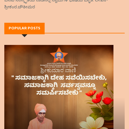
ಬಸವ ಸಂಸ್ಕೃತಿಯ ನಾಡಿನಲ್ಲಿ ಸ್ವಾಮಿಗಳ ಭಾಷೆಯ ವಿಕೃತಿ: ಲೇಖಕ-
ಶ್ರೀಕಂಠ.ಚೌಕೀಮಠ
POPULAR POSTS