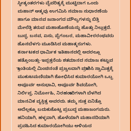
ಸ್ಥೀತ್ಯಂತರಗಳು ವೈಪರಿತ್ಯಕ್ಕೆ ಮುಟ್ಟಿದಾಗ ಒಂದು
ಮಹಾನ್ ಆತ್ಮವು ಉಗಮಿಸಿ ಸಮಾಜ ಸುಧಾರಣೆಯ
ಹಾಗೂ ಮಾನವ ಜನಾಂಗದ ಮೌಲ್ಯಗಳನ್ನು ಬಿತ್ತಿ
ಮೇಲೆತ್ತಿ ತರುವ ಮಹಾಹೊಣೆಯನ್ನು ಹೊತ್ತು ನಿಲ್ಲುತ್ತದೆ.
ಬುದ್ಧ, ಬಸವ, ಏಸು, ಪೈಗಂಬರ, ಮಹಾವೀರರಂಥವರು
ಹೊಸಬೆಳಗು ಮೂಡಿಸಿದ ಮಹಾತ್ಮರುಗಳು.
ಕರ್ನಾಟಕದ ಧಾರ್ಮಿಕ ಇತಿಹಾಸದಲ್ಲಿ ಅದರಲ್ಲೂ
ಹತ್ತೊಂಬತ್ತು-ಇಪ್ಪತ್ತನೆಯ ಶತಮಾನದ ಸಮಾಜ ಕಟ್ಟುವ
ಕ್ರಾಂತಿಯಲ್ಲಿ ಮಿಂಚಿನಂತೆ ಪ್ರಜ್ವಲವಾಗಿ ಪ್ರಕಾಶಿಸಿ ಸ್ವಾಮಿತ್ವಕ್ಕೆ
ಮುಕುಟಮಣಿಯಾಗಿ ಶೋಭಿಸಿದ ಕುಮಾರಯೋಗಿ ಒಬ್ಬ
ಅಪೂರ್ವ ಅನುಭಾವಿ, ಅಪೂರ್ವ ಶಿವಯೋಗಿ,
ನಿರ್ಲಿಪ್ತ, ನಿರ್ಮೋಹಿ, ನಿರಹಂಕಾರಿಗಳಾಗಿ ಬೆಳಗಿದ
ಮಾನವಿಕ ವ್ಯಕ್ತಿತ್ವ ಅವರದು. ತಮ್ಮ ಸುತ್ತ ಏನಿತ್ತೊ
ಅದೆಲ್ಲಕ್ಕೂ ಬದುಕುಕೊಟ್ಟ ಪ್ರಬುದ್ಧ ಮಹಾಜಂಗಮರು.
ಹನಿಯಾಗಿ, ಹಳ್ಳವಾಗಿ, ಹೊಳೆಯಾಗಿ ಮಹಾನದಿಯಾಗಿ
ಪ್ರವಹಿಸಿದ ಕುಮಾರಯೋಗಿಯು ಅಳಿಯದ