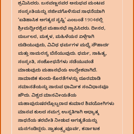
ಶ್ರಮಿಸಿದರು. ಬಸವಣ್ಣನವರ ಅನುಭವ ಮಂಟಪ
ಸಂಸ್ಕøತಿಯನ್ನು ಸಜೀವಗೊಳಿಸುವ ಸಾಧನೆಯಾಗಿ
‘ಐತಿಹಾಸಿಕ ಅಗತ್ಯದ ಸೃಷ್ಟಿ’ ಎಂಬಂತೆ 1904ರಲ್ಲಿ
ಶ್ರೀಮದ್ವೀರಶೈವ ಮಹಾಸಭೆ ಸ್ಥಾಪಿಸಿದರು. ದೀನರ,
ದುರ್ಬಲರ, ಮಕ್ಕಳ, ಮಹಿಳೆಯರ ಏಳ್ಗೆಗಾಗಿ
ದುಡಿಯುವುದು, ವಿವಿಧ ಧರ್ಮಗಳ ಮಧ್ಯೆ ಸೌಹಾರ್ದ
ಮತ್ತು ಸಾಮರಸ್ಯ ಬೆಸೆಯುವುದು. ಧರ್ಮ, ಸಾಹಿತ್ಯ,
ಸಂಸ್ಕøತಿ, ಸಂಶೋಧನೆಗಳು ನಡೆಯುವಂತೆ
ಮಾಡುವುದು ಮಹಾಸಭೆಯ ಉದ್ಧೇಶವಾಗಿದೆ.
ಸಾಮಾಜಿಕ ಕುಂದು-ಕೊರತೆಗಳನ್ನು ದೂರಮಾಡಿ
ಸಮಾನತೆಯನ್ನು ಸಾರುವ ಧಾರ್ಮಿಕ ಸಂವಿಧಾನವೂ
ಹೌದು. ವಿಶ್ವದ ಮಾನವೀಯತೆಯ
ಮಹಾಪುರುಷರಲ್ಲೊಬ್ಬರಾದ ಕುಮಾರ ಶಿವಯೋಗಿಗಳು
ಮಾನವ ಕುಲದ ಸಮಗ್ರ ಉನ್ನತಿಗಾಗಿ ಅಧ್ಯಾತ್ಮ
ಸಾಧನೆಯ ತರಬೇತಿ ನೀಡುವ ಅಗತ್ಯತೆಯನ್ನು
ಮನಗಂಡಿದ್ದರು. ಸ್ವಾತಂತ್ರ್ಯಪೂರ್ವ, ಕರ್ನಾಟಕ