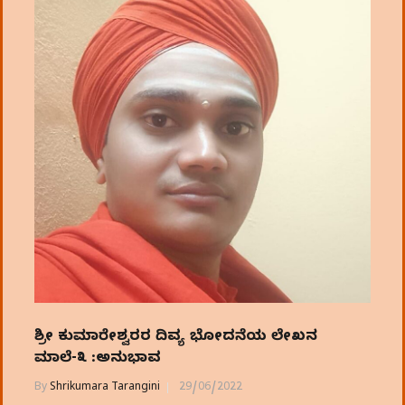
ಶ್ರೀ ಕುಮಾರೇಶ್ವರರ ದಿವ್ಯ ಭೋದನೆಯ ಲೇಖನ
ಮಾಲೆ-೩ :ಅನುಭಾವ
By
Shrikumara Tarangini
29/06/2022