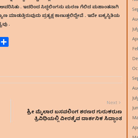
No
ಆವರಿಸಿತು . ಇದರಿಂದ ಸಿದ್ಧಲಿಂಗನು ಮರಣ ಗೆಲಿದ ಮಹಾಂತನಾಗಿ
Se
ಾಡುತ್ತಿರುವುದು ಪ್ರತ್ಯಕ್ಷ ಕಾಣುತ್ತಲಿದ್ದೇವೆ . ಇದೇ ಐಕ್ಯಸ್ಥಿತಿಯ
Au
ಯವು .
Ju
E
S
Ap
m
h
Fe
ai
ar
De
e
Oc
Se
Au
Ju
Next
Ju
ಶ್ರೀ ಮೈಲಾರ ಬಸವಲಿಂಗ ಶರಣರ ಗುರುಕರುಣ
ತ್ರಿವಿಧಿಯಲ್ಲಿ ವೀರಶೈವ ದಾರ್ಶನಿಕ ಸಿದ್ಧಾಂತ
Ma
Ap