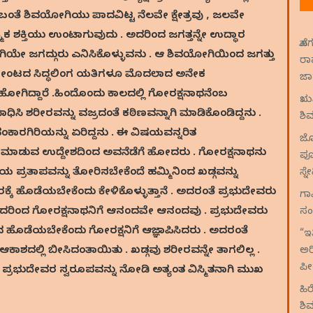
ಂಬಂತೆ ಶಿವಯೋಗಿಯು ಪಾದವಿಟ್ಟ ನೆಲವೇ ಕ್ಷೇತ್ರವು , ಜಲವೇ
ಿಕ ಶಕ್ತಿಯು ಉಂಟಾಗುವುದು . ಅದರಿಂದ ಜಗತ್ತನ್ನೇ ಉದ್ಧಾರ
ಹೊ
ಿಯೇ ಜಗದ್ಗುರು ಎನಿಸಿಕೊಳ್ಳುವನು . ಆ ಶಿವಯೋಗಿಯಿಂದ ಜಗತ್ತು
ರಾ
 ತೋಂಟದ ಸಿದ್ಧಲಿಂಗ ಯತಿಗಳೂ ಮೊದಲಾದ ಅನೇಕ
ಜಾಮ
ಿದ್ದಾರೆ .ಹಿಂದೊಂದು ಕಾಲದಲ್ಲಿ ಗೋರಕ್ಷನಾಥನೆಂಬ
ಋಷ
ಶರೀರವನ್ನು ವಜ್ರದಂತೆ ಕಠಿಣವನ್ನಾಗಿ ಮಾಡಿಕೊಂಡಿದ್ದನು .
ಶಿ
ಾರಗಿರಿಯನ್ನು ಏರಿದ್ದನು . ಈ ವಿಷಯವನ್ನರಿತ
ಜೋ
ಮಾಡುವ ಉದ್ದೇಶದಿಂದ ಅವನೆಡೆಗೆ ಹೋದರು . ಗೋರಕ್ಷನಾಥನು
ಪೂ
 ಪ್ರತಾಪವನ್ನು ತೋರಿಸಬೇಕೆಂದೆ ಹಮ್ಮಿನಿಂದ ಖಡ್ಗವನ್ನು
ಸ್ನ
ೀರಕ್ಕೆ ಹೊಡೆಯಬೇಕೆಂದು ಕೇಳಿಕೊಳ್ಳುತ್ತಾನೆ . ಅದರಂತೆ ಪ್ರಭುದೇವರು
ಗಾ
ಅದರಿಂದ ಗೋರಕ್ಷನಾಥನಿಗೆ ಆನಂದವೇ ಆನಂದವು . ಪ್ರಭುದೇವರು
ಸಂ
ದ ಹೊಡೆಯಬೇಕೆಂದು ಗೋರಕ್ಷನಿಗೆ ಆಜ್ಞಾಪಿಸಿದರು . ಅದರಂತೆ
“ಇ
ಾಶದಲ್ಲಿ ಬೀಸಿದಂತಾಯಿತು . ಖಡ್ಗವು ಶರೀರವನ್ನೇ ತಾಗಲಿಲ್ಲ .
ಅರ
ಪೀ
ಪ್ರಭುದೇವರ ಸ್ವರೂಪವನ್ನು ನೋಡಿ ಅತ್ಯಂತ ವಿಸ್ಮಿತನಾಗಿ ಮುಖ
ಹಿ
ಶಿ