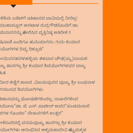
ಗಳಿಕೆಯ ಬಕೆಟ್‌ಗೆ ಇತಿಹಾಸದ ಬಾವಿಯಲ್ಲಿ ನೀರಿಲ್ಲ!
ವಬಹಾದ್ದೂರ್ ಅರಟಾಳ ರುದ್ರಗೌಡರೊಂದಿಗೆ ಡಾ.
ದಾರರನ್ನು ಹೋಲಿಸಿದ ವ್ಯಕ್ತಿನಿಷ್ಠ ಅತಿರೇಕ !!
ಿವಾಣಿ ಎಂದಿಗೂ ಹುಸಿಯಾಗದು: ಗುರು ಕುಮಾರ
ವಯೋಗಿಗಳ ದಿವ್ಯ ದಿಕ್ಸೂಚಿ”
ಯಿಸರಹರಳಹಳ್ಳಿಯ ತಳವಾರ ಚೌಡ(ಯ್ಯ)ನಾಯಕ:
ಜ್ಯ ಹಾನಗಲ್ಲ ಶ್ರೀ ಕುಮಾರ ಶಿವಯೋಗಿಗಳವರ ಬಾಲ್ಯ
ೇಹಿತ.
ವಿಲರ ಕಣ್ಣಿಗೆ ಕಾಣದ ,ವಿಜಯಪುರದ ಪೂಜ್ಯ ಶ್ರೀ ಬಂಥನಾಳ
ಗನಬಸವ ಶಿವಯೋಗಿಗಳು
ತಿಹಾಸವನ್ನು ಘೋಷಣೆಗಳಿಂದಲ್ಲ, ದಾಖಲೆಗಳಿಂದ
ಿಯೋಣ”ಡಾ. ಜೆ. ಎಸ್. ಪಾಟೀಲ್ ಅವರ“ಪಂಚಮಸಾಲಿ
ಠಗಳ ಗೊಂದಲ” ಲೇಖನಗಳಿಗೆ ಉತ್ತರ”
ರೇಕೆರೂರಿನಲ್ಲಿ ಪರಮಪೂಜ್ಯ ಹಾನಗಲ್ಲ ಶ್ರೀ ಕುಮಾರ
ವಯೋಗಿಗಳು ಆರಂಭಿಸಿದ ಅಕ್ಕಮಹಾದೇವಿ ಹೆಣ್ಣುಮಕ್ಕಳ