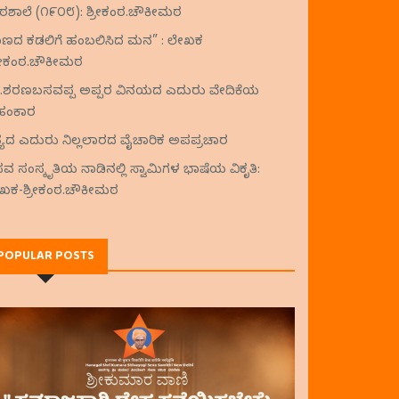
ಠಶಾಲೆ (೧೯೦೮): ಶ್ರೀಕಂಠ.ಚೌಕೀಮಠ
ಾಣದ ಕಡಲಿಗೆ ಹಂಬಲಿಸಿದ ಮನ” : ಲೇಖಕ
್ರೀಕಂಠ.ಚೌಕೀಮಠ
ಂ.ಶರಣಬಸವಪ್ಪ ಅಪ್ಪರ ವಿನಯದ ಎದುರು ವೇದಿಕೆಯ
ಹಂಕಾರ
್ಯದ ಎದುರು ನಿಲ್ಲಲಾರದ ವೈಚಾರಿಕ ಅಪಪ್ರಚಾರ
ವ ಸಂಸ್ಕೃತಿಯ ನಾಡಿನಲ್ಲಿ ಸ್ವಾಮಿಗಳ ಭಾಷೆಯ ವಿಕೃತಿ:
ಖಕ-ಶ್ರೀಕಂಠ.ಚೌಕೀಮಠ
POPULAR POSTS