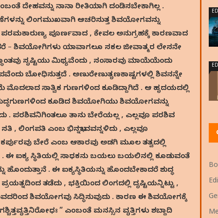
ಬಂತೆ ದೇಹವನ್ನು ನಾನಾ ರೀತಿಯಾಗಿ ದಂಡಿಸಬೇಕಾಗಿಲ್ಲ .
ED
ರಣೆಗಳನ್ನು ಲಿಂಗಮುಖವಾಗಿ ಆಚರಿಸುತ್ತ ಶಿವಯೋಗವನ್ನು
 , ಪರಮಕಾರುಣ್ಯ ಪೂರ್ಣವಾದ , ಕೇವಲ ಅನುಗ್ರಹಕ್ಕೆ ಕಾರಣವಾದ
ಂದರೆ – ಶಿವಯೋಗಿಗಳು ಯಾವಾಗಲೂ ಸಕಲ ಜೀವಾತ್ಮರ ಲೇಸನೇ
್ಧಾಂತವು ಸೃಷ್ಟಿಯು ಮಿಥ್ಯವೆಂದು , ಸಂಸಾರವು ಮಾಯೆಯೆಂದು
ED
ವರೂಪವೆಂದು ಬೋಧಿಸುತ್ತದೆ . ಅಣುರೇಣುತೃಣಕಾಷ್ಟಗಳಲ್ಲಿ ಶಿವನನ್ನೇ
 ಮೊದಲಾದ ಸಾತ್ವಿಕ ಗುಣಗಳಿಂದ ಕೂಡಿದ್ದಾಗಿದೆ . ಆ ಹೃದಯದಲ್ಲಿ
ಗೆ ಶುದ್ಧಗುಣಗಳಿಂದ ಕೂಡಿದ ಶಿವಯೋಗಿಯು ಶಿವಯೋಗವನ್ನು
ವುದು . ಪರಶಿವನಿಗಿಂತಲೂ ತಾನು ಬೇರೆಯಲ್ಲ , ಎಲ್ಲವೂ ಪರಶಿವ
ತಿ , ಲಿಂಗಪತಿ ಎಂಬ ಭಿನ್ನಭಾವವನ್ನಳಿದು , ಎಲ್ಲವೂ
ಕರ್ಪುರವು ಬೇರೆ ಎಂಬ ಆಕಾರವು ಅಡಗಿ ಮೂಲ ತತ್ವದಲ್ಲಿ
. ಈ ಐಕ್ಯ ಸ್ಥಿತಿಯಲ್ಲಿ ಸಾಧಕನು ಬಯಲು ಬಯಲಿನಲ್ಲಿ ಕೂಡುವಂತೆ
Bo
್ನು ಹೊಂದುತ್ತಾನೆ . ಈ ಐಕ್ಯಸ್ಥಿತಿಯನ್ನು ಹೊಂದಬೇಕಾದರೆ ಶುದ್ಧ
Edi
ತ್ನದಿಂದ ತಡೆದು , ಭಕ್ತಿಯಿಂದ ಲಿಂಗದಲ್ಲಿ ದೃಷ್ಟಿಯನ್ನಿಟ್ಟು ,
Ge
ಿಸುವದರಿಂದ ಶಿವಯೋಗವು ಸಿದ್ಧಿಸುವುದು . ಕಾರಣ ಈ ಶಿವಯೋಗಕ್ಕೆ
್ತವೃತ್ತಿನಿರೋಧಃ ” ಎಂಬಂತೆ ಮನಸ್ಸಿನ ವೃತ್ತಿಗಳು ಶಬ್ದಾದಿ
Me