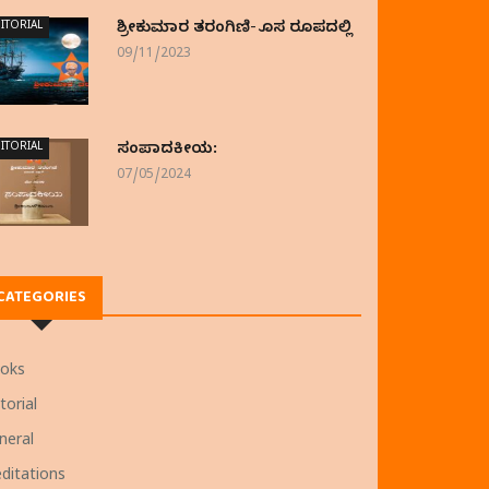
ITORIAL
ಶ್ರೀಕುಮಾರ ತರಂಗಿಣಿ- ಹೊಸ ರೂಪದಲ್ಲಿ
09/11/2023
ITORIAL
ಸಂಪಾದಕೀಯ:
07/05/2024
CATEGORIES
oks
torial
neral
ditations