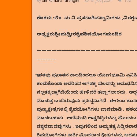
By
Shrikumara Tarangini
01/05/2021
152
ಲೇಖಕರು
:
ಲಿಂ
.
ಮ
.
ನಿ
.
ಪ್ರ
ಸದಾಶಿವ
ಸ್ವಾಮಿಗಳು
,
ವಿರಕ್
ಅಧ್ಯಕ್ಷರು
ಶ್ರೀ
ಮದ್ವೀರಶೈವ
ಶಿವಯೋಗಮಂದಿರ
————————————————————
————
ಭಾರತವು ಪುರಾತನ ಕಾಲದಿಂದಲೂ ಯೋಗಭೂಮಿ ಎನಿಸಿದೆ .
ಕಂಡುಕೊಂಡು ಅದರಿಂದ ಆಗತಕ್ಕ ಫಲವನ್ನು ಅನುಭವಿಸಿ ಜಗ
ಸಲ್ಲತಕ್ಕದ್ದಾಗಿದೆಯೆಂದು ಹೇಳಿದರೆ ತಪ್ಪಾಗಲಾರದು .
ಮಾಡುತ್ತ ಬಂದಿರುವುದು ಪ್ರಸಿದ್ಧವಾಗಿದೆ . ಈಗಲೂ ಕ
ಪುಣ್ಯಕ್ಷೇತ್ರಗಳಲ್ಲಿ ಶೈವಯೋಗಿಗಳು ವಾಸಮಾಡಿ , ಹಠ
ಮಾಡಬಹುದು . ಅಣಿಮಾದಿ ಅಷ್ಟಸಿದ್ಧಿಗಳನ್ನು ಹೊಂದಬಹು
ನಶ್ವರವಾದವುಗಳು . ಇವುಗಳಿಂದ ಅಮೃತತ್ವ ಸಿದ್ದಿಸಲಾರ
ಶಿವಯೋಗಿಗಳು ಕಾಶೀ ಮೊದಲಾದ ಕ್ಷೇತ್ರಗಳನ್ನು ಅರಸುತ್ತ