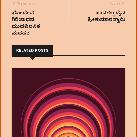
p
o
e
Previous
Next
k
r
ಭೋದೇವ
ಹಾನಗಲ್ಲ ದೈವ
ಗಿರಿಜಾಧವ
ಶ್ರೀಕುಮಾರಸ್ವಾಮಿ
ಮುದವಿಲಸಿತ
ಮದಹತ
RELATED POSTS