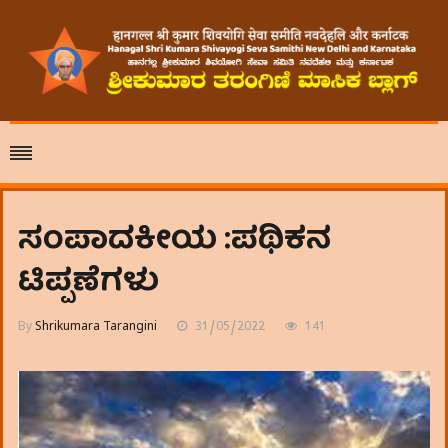
ಸಂಪಾದಕೀಯ :ಪಥಿಕನ
ಟಿಪ್ಪಣೆಗಳು
By
Shrikumara Tarangini
31/05/2022
141