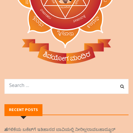
RECENT POSTS
ಹೊಗಳಿಕೆಯ ಬಕೆಟ್‌ಗೆ ಇತಿಹಾಸದ ಬಾವಿಯಲ್ಲಿ ನೀರಿಲ್ಲ!ರಾವಬಹಾದ್ದೂರ್