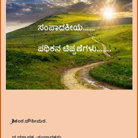
ಶ್ರೀಕಂಠ.ಚೌಕೀಮಠ.