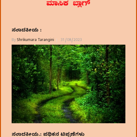
ಸಂಪಾದಕೀಯ :
By
Shrikumara Tarangini
31/08/2023
ಸಂಪಾದಕೀಯ.: ಪಥಿಕನ ಟಿಪ್ಪಣೆಗಳು