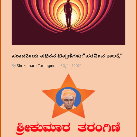
ಸಂಪಾದಕೀಯ ಪಥಿಕನ ಟಿಪ್ಪಣೆಗಳು:”ಹರನೀವ ಕಾಲಕ್ಕೆ”
By
Shrikumara Tarangini
30/11/2021