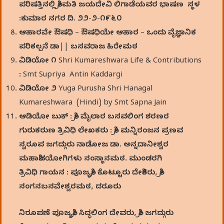
ಪರಿಷತ್ತಿನಲ್ಲಿ ಶ್ರೀಮತಿ ಜಯದೇವಿ ಲಿಗಾಡೆಯವರ ಭಾಷಣ ಸ್ಥಳ
:ಕುಮಾರ ನಗರ ದಿ. ೨೨-೨-೧೯೬೦
ಆಹಾರವೇ ಔಷಧಿ – ಔಷಧಿಯೇ ಆಹಾರ – ಒಂದು ವೈಜ್ಞಾನಿಕ
ಪರಿಕಲ್ಪನೆ ಡಾ|| ಬಸವರಾಜ ಹಿರೇಮಠ
ವಿಡಿಯೋ ೧ Shri Kumareshwara Life & Contributions
: Smt Supriya Antin Kaddargi
ವಿಡಿಯೋ ೨ Yuga Purusha Shri Hanagal
Kumareshwara (Hindi) by Smt Sapna Jain
ಆಡಿಯೋ ಬುಕ್‌ : ಶ್ರೀ ಮೈಲಾರ ಬಸವಲಿಂಗ ಶರಣರ
ಗುರುಕರುಣ ತ್ರಿವಿಧಿ ಲೇಖಕರು : ಶ್ರೀ ಮನ್ನಿರಂಜನ ಪ್ರಣವ
ಸ್ವರೂಪ ಜಗದ್ಗುರು ನಾಡೋಜ ಡಾ. ಅನ್ನದಾನೀಶ್ವರ
ಮಹಾಶಿವಯೋಗಿಗಳು ಸಂಸ್ಥಾನಮಠ. ಮುಂಡರಗಿ
ತ್ರಿವಿಧಿ ಗಾಯನ : ಪೂಜ್ಯಶ್ರೀ ಕೊಟ್ಟೂರು ದೇಶಿಕರು, ಶ್ರೀ
ಸಂಗನಬಸವೇಶ್ವರಮಠ, ದರೂರು
ನಿರೂಪಣೆ ಪೂಜ್ಯಶ್ರೀ ಸಿದ್ಧಲಿಂಗ ದೇವರು, ಶ್ರೀ ಜಗದ್ಗುರು